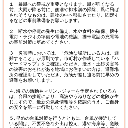
１．暴風への警戒が重要となります。風が強くなる
前、大雨が降る前に、側溝や排水溝の掃除、風に飛ば
されそうなものは、建物の中へ移動させたり、固定す
るなどの事前準備をお願いします。
２．断水や停電の発生に備え、水や食料の確保、懐中
電灯・ラジオの準備や電池の確認、携帯電話の充電等
の事前対策に努めてください。
３．災害時においては、「危険な場所にいる人は、避
難すること」が原則です。市町村が作成している「ハ
ザードマップ」をご確認いただき、浸水・土砂災害等
の被害のおそれがある地域にお住まいの方は、避難場
所の確認をしていただき、危険が差し迫る前に早めの
避難をお願いします。
４. 海での活動やマリンレジャーを予定されている方
は、台風の接近により、高波やうねりなどの危険が生
じますので、最新の気象情報等を確認のうえ、ご自身
の安全を第一に行動してください。
５. 早めの台風対策を行うとともに、台風が接近して
いる間は、不要不急な外出は控え、港や海岸等、危険