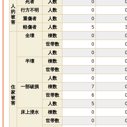
死者
人数
0
人
行方不明
人数
0
的
被
重傷者
人数
0
害
軽傷者
人数
5
全壊
棟数
0
世帯数
0
人数
0
半壊
棟数
0
世帯数
0
人数
0
一部破損
棟数
7
住
家
世帯数
6
被
害
人数
5
床上浸水
棟数
0
世帯数
0