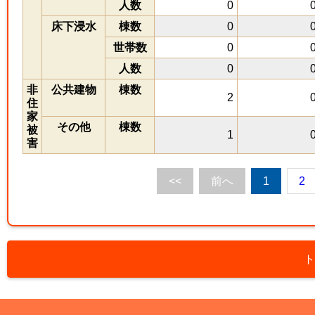
人数
0
床下浸水
棟数
0
世帯数
0
人数
0
非
公共建物
棟数
2
住
家
その他
棟数
被
1
害
<<
前へ
1
2
ト