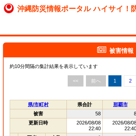
沖縄防災情報ポータル ハイサイ！
被害情報
約10分間隔の集計結果を表示しています
<<
前へ
1
2
県/市町村
県合計
那覇市
被害
58
更新日時
2026/08/08
2026/08/0
22:40
22:4